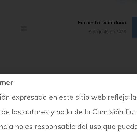
Encuesta ciudadana
9 de junio de 2026
imer
ión expresada en este sitio web refleja la
 publicada.
Los campos obligatorios están marcados con
*
 de los autores y no la de la Comisión Eu
ncia no es responsable del uso que pued