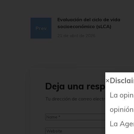
Evaluación del ciclo de vida
socioeconómico (sLCA)
Prev
21 de abril de 2026
Discla
Deja una respuesta
La opin
Tu dirección de correo electrónico no será
opinión
La Age