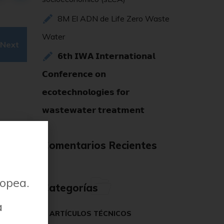
8M El ADN de Life Zero Waste
Water
Next
𝟲𝘁𝗵 𝗜𝗪𝗔 𝗜𝗻𝘁𝗲𝗿𝗻𝗮𝘁𝗶𝗼𝗻𝗮𝗹
𝗖𝗼𝗻𝗳𝗲𝗿𝗲𝗻𝗰𝗲 𝗼𝗻
𝗲𝗰𝗼𝘁𝗲𝗰𝗵𝗻𝗼𝗹𝗼𝗴𝗶𝗲𝘀 𝗳𝗼𝗿
𝘄𝗮𝘀𝘁𝗲𝘄𝗮𝘁𝗲𝗿 𝘁𝗿𝗲𝗮𝘁𝗺𝗲𝗻𝘁
Comentarios Recientes
ropea.
Categorías
a
ARTÍCULOS TÉCNICOS