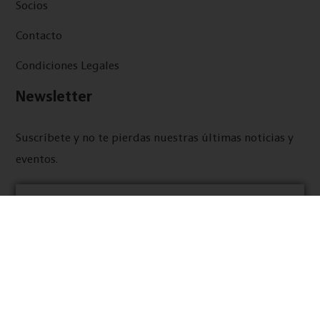
Socios
Contacto
Condiciones Legales
Newsletter
Suscríbete y no te pierdas nuestras últimas noticias y
eventos.
He leído y acepto los términos y condiciones y la política de
privacidad.