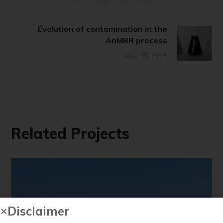
Evolution of contamination in the
AnMBR process
May 25, 2021
Related Projects
Disclaimer